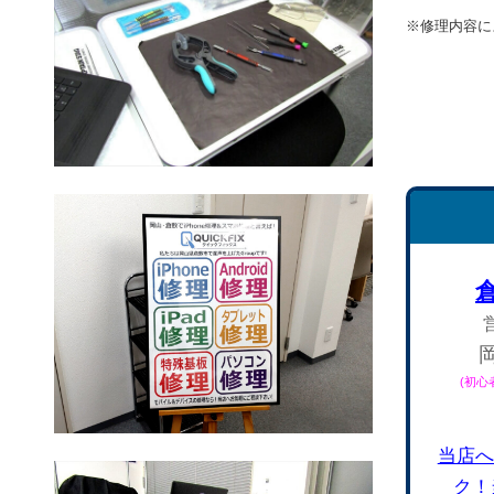
※修理内容に
(初
当店へ
ク！