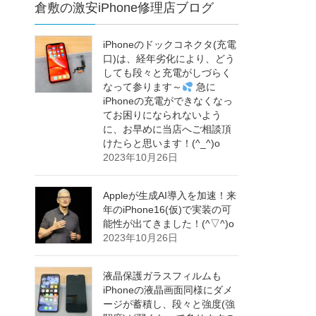
倉敷の激安iPhone修理店ブログ
iPhoneのドックコネクタ(充電
口)は、経年劣化により、どう
しても段々と充電がしづらく
なって参ります～
急に
iPhoneの充電ができなくなっ
てお困りになられないよう
に、お早めに当店へご相談頂
けたらと思います！(^_^)o
2023年10月26日
Appleが生成AI導入を加速！来
年のiPhone16(仮)で実装の可
能性が出てきました！(^▽^)o
2023年10月26日
液晶保護ガラスフィルムも
iPhoneの液晶画面同様にダメ
ージが蓄積し、段々と強度(強