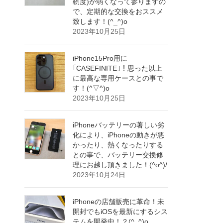
靭度)が弱くなって参りますの
で、定期的な交換をおススメ
致します！(^_^)o
2023年10月25日
iPhone15Pro用に
｢CASEFINITE｣！思った以上
に最高な専用ケースとの事で
す！(^▽^)o
2023年10月25日
iPhoneバッテリーの著しい劣
化により、iPhoneの動きが悪
かったり、熱くなったりする
との事で、バッテリー交換修
理にお越し頂きました！(^o^)/
2023年10月24日
iPhoneの店舗販売に革命！未
開封でもiOSを最新にするシス
テムを開発中！？(^_^)o