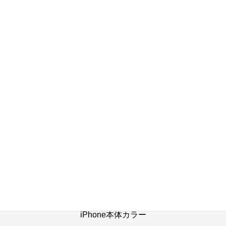
クの影響をまだ受けていると言われています～
(^_^;)
2023年10月23日
店舗ブログ一覧へ
ホーム
修理の流れ
修理別メニュー
よくあるご質問
Web修理予約
店舗ブログ
iPhone本体カラー