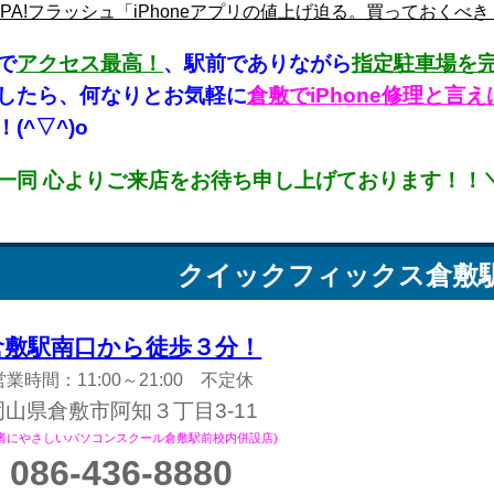
zSPA!フラッシュ「iPhoneアプリの値上げ迫る。買っておく
で
アクセス最高！
、駅前でありながら
指定駐車場を
したら、何なりとお気軽に
倉敷でiPhone修理と
(^▽^)o
一同 心よりご来店をお待ち申し上げております！！＼(
クイックフィックス
倉敷
倉敷駅南口から徒歩３分！
営業時間：11:00～21:00 不定休
岡山県倉敷市阿知３丁目3-11
心者にやさしいパソコンスクール倉敷駅前校内併設店)
086-436-8880