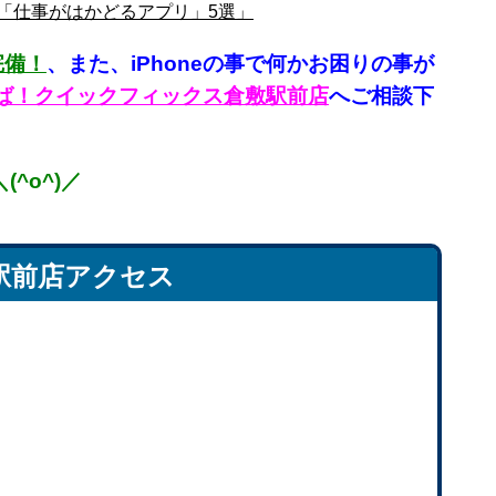
べき「仕事がはかどるアプリ」5選」
完備！
、
また、iPhoneの事で何かお困りの事が
言えば！クイックフィックス倉敷駅前店
へご相談下
^o^)／
駅前店アクセス