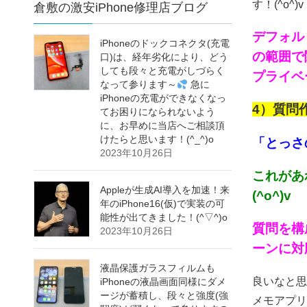
す！(^o^)v
倉敷の激安iPhone修理店ブログ
デフォル
iPhoneのドックコネクタ(充電
の範囲で
口)は、経年劣化により、どう
しても段々と充電がしづらく
プライベ
なって参ります～
急に
iPhoneの充電ができなくなっ
4）質問
てお困りになられないよう
に、お早めに当店へご相談頂
けたらと思います！(^_^)o
「とっさ
2023年10月26日
これがあ
Appleが生成AI導入を加速！来
(^o^)v
年のiPhone16(仮)で実装の可
能性が出てきました！(^▽^)o
質問を構
2023年10月26日
ーンに対
液晶保護ガラスフィルムも
良いなと思
iPhoneの液晶画面同様にダメ
ージが蓄積し、段々と強度(強
メモアプリ