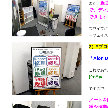
過
また、
で、ディ
できます！
スワイプに
ーフェイス
2）“プ
「Alon
これがあれ
(^o^)v
ですので、
ノートを
議や授業