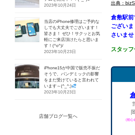
出典：bi
2023年10月24日
倉敷
駅前
当店のiPhone修理はご予約な
ございま
しでも大丈夫でございます！
皆さま！ ぜひ！サクッとお気
さいませ！
軽にご来店頂けたらと思いま
す！(^o^)/
スタッフ
2023年10月23日
iPhone15が中国で販売不振だ
そうで、パンデミックの影響
をまだ受けていると言われて
います～(^_^;)
2023年10月23日
店舗ブログ一覧へ
(初