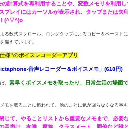
去の計算式を再利用することや、変数メモリを利用し
スプレイにはカーソルが表示され、タップまたは矢
(^▽^)o
よる数式スクロール、ロングタップによるコピー＆ペーストに
を備えています。
ロ仕様”のボイスレコーダーアプリ
 Dictaphone-音声レコーダー＆ボイスメモ」(610円)
素早くボイスメモを取ったり、日常生活の場面
ば、
メモを取ることに追われて、他のことに気が回らなくなる事もあり
閉じて、やることリストから重要なメモまで、必要
の音声は、友達、家族、クラスメート、同僚など誰