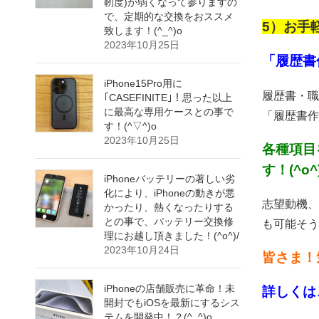
靭度)が弱くなって参りますの
で、定期的な交換をおススメ
5）お手
致します！(^_^)o
2023年10月25日
「履歴書
iPhone15Pro用に
履歴書・職
｢CASEFINITE｣！思った以上
に最高な専用ケースとの事で
「履歴書作成
す！(^▽^)o
2023年10月25日
各種項目
す！(^o^
iPhoneバッテリーの著しい劣
化により、iPhoneの動きが悪
志望動機、
かったり、熱くなったりする
との事で、バッテリー交換修
も可能そうで
理にお越し頂きました！(^o^)/
2023年10月24日
皆さま！
iPhoneの店舗販売に革命！未
詳しくは
開封でもiOSを最新にするシス
テムを開発中！？(^_^)o