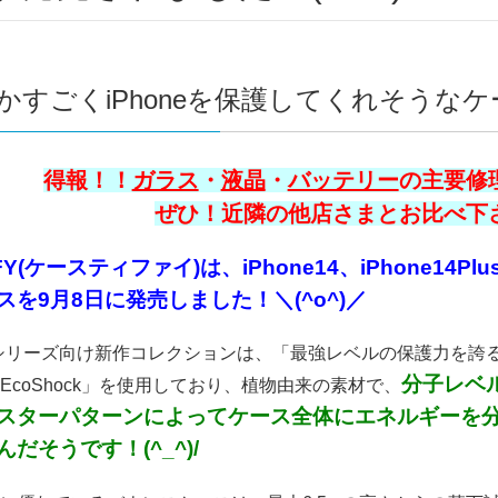
かすごくiPhoneを保護してくれそうなケー
得報！！
ガラス
・
液晶
・
バッテリー
の主要修理
ぜひ！近隣の他店さまとお比べ下さい
FY(ケースティファイ)は、iPhone14、iPhone14Plus
スを9月8日に発売しました！＼(^o^)／
e14シリーズ向け新作コレクションは、「最強レベルの保護力を
分子レベ
EcoShock」を使用しており、植物由来の素材で、
スターパターンによってケース全体にエネルギーを分
だそうです！(^_^)/