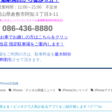
営業時間：11:00～21:00 不定休
岡山県倉敷市阿知３丁目3-11
心者にやさしいパソコンスクール倉敷駅前校内併設店)
086-436-8880
お車でお越しの方はこちらをクリッ
当店 指定駐車場をご案内します！
場をご利用の方は、駐車料金を
最大60分
)無料割引
させて頂きます。
iPhone豆知識
hone
iPhone・デジタル関連ニュース
iPhone14シリーズ
iPhoneア
使える！ビジネスで人気があるアプリをご紹介致します！(^▽^)o