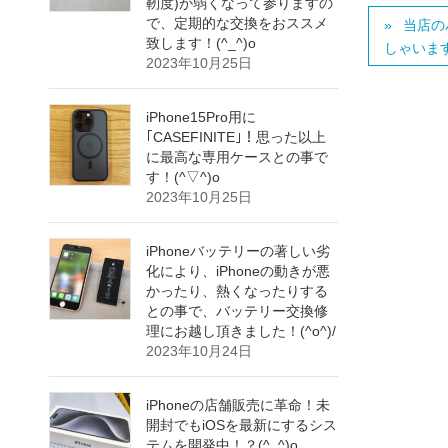
靭度)が弱くなって参りますの
で、定期的な交換をおススメ
当店の
致します！(^_^)o
しゃいます！
2023年10月25日
iPhone15Pro用に
｢CASEFINITE｣！思った以上
に最高な専用ケースとの事で
す！(^▽^)o
2023年10月25日
iPhoneバッテリーの著しい劣
化により、iPhoneの動きが悪
かったり、熱くなったりする
との事で、バッテリー交換修
理にお越し頂きました！(^o^)/
2023年10月24日
iPhoneの店舗販売に革命！未
開封でもiOSを最新にするシス
テムを開発中！？(^_^)o