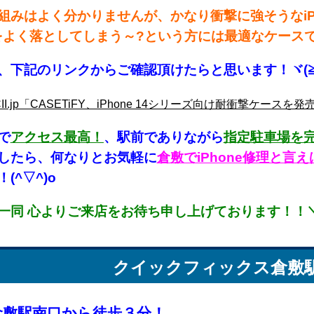
組みはよく分かりませんが、かなり衝撃に強そうなiPhon
eをよく落としてしまう～?という方には最適なケースでは
、下記のリンクからご確認頂けたらと思います！ヾ(≧
II.jp「CASETiFY、iPhone 14シリーズ向け耐衝撃ケースを発
で
アクセス最高！
、駅前でありながら
指定駐車場を
したら、何なりとお気軽に
倉敷でiPhone修理と
(^▽^)o
一同 心よりご来店をお待ち申し上げております！！＼(
クイックフィックス
倉敷
倉敷駅南口から徒歩３分！