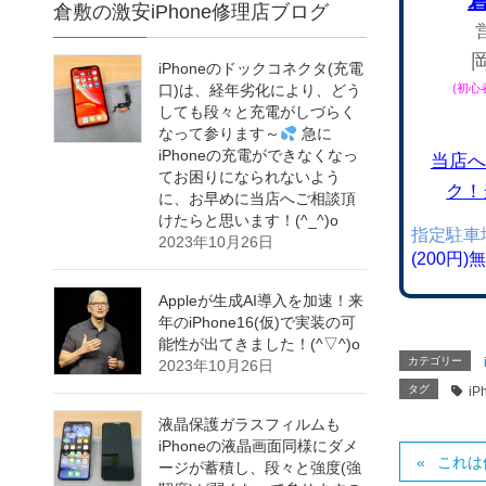
倉敷の激安iPhone修理店ブログ
iPhoneのドックコネクタ(充電
(初
口)は、経年劣化により、どう
しても段々と充電がしづらく
なって参ります～
急に
iPhoneの充電ができなくなっ
当店へ
てお困りになられないよう
ク！
に、お早めに当店へご相談頂
けたらと思います！(^_^)o
指定駐車
2023年10月26日
(200円
Appleが生成AI導入を加速！来
年のiPhone16(仮)で実装の可
能性が出てきました！(^▽^)o
カテゴリー
2023年10月26日
タグ
iP
液晶保護ガラスフィルムも
iPhoneの液晶画面同様にダメ
これは
ージが蓄積し、段々と強度(強