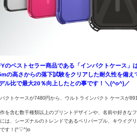
TiFYのベストセラー商品である「インパクトケース」
.5mの高さからの落下試験をクリアした耐久性を備えて
デル比で最大20％向上したとの事です！＼(^o^)／
パクトケースが7480円から、ウルトラインパクト ケースが8910
作を含む数千種類以上のプリントデザインや、名前や好きなフ
には、シーズナルのトレンドであるペリパープル、キウイグリ
す！(^▽^)o