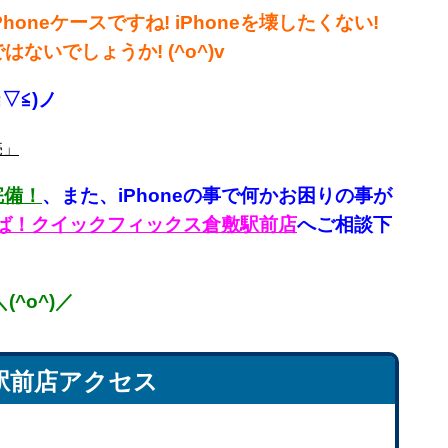
eケースですね! iPhoneを壊したくない!
ないでしょうか! (^o^)v
▽≦)ノ
売」
完備！
、
また、iPhoneの事で何かお困りの事が
言えば！クイックフィックス倉敷駅前店
へご相談下
^o^)／
駅前店アクセス