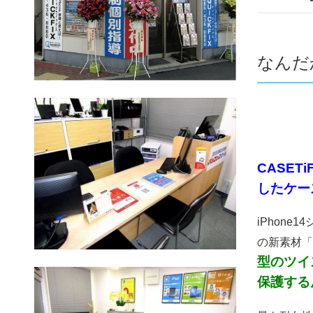
なんだ
CASETi
したケー
iPhon
の新素材「
型のツイ
保護するん