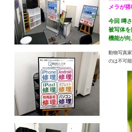
メラが搭
今回 噂
被写体を
機能が向
動物写真家
のは不可能