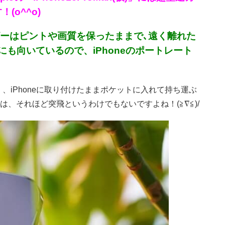
o^^o)
ザーはピントや画質を保ったままで､遠く離れた
も向いているので、iPhoneのポートレート
、iPhoneに取り付けたままポケットに入れて持ち運ぶ
、それほど突飛というわけでもないですよね！(≧∇≦)/