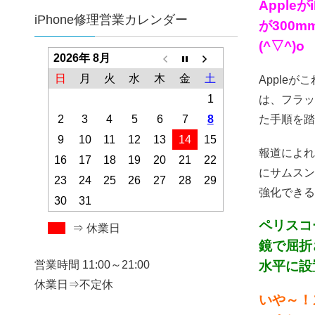
Apple
iPhone修理営業カレンダー
が300
(^▽^)o
2026年 8月
日
月
火
水
木
金
土
Apple
1
は、フラッ
2
3
4
5
6
7
8
た手順を踏
9
10
11
12
13
14
15
報道によれ
16
17
18
19
20
21
22
にサムスン
23
24
25
26
27
28
29
強化できるよ
30
31
ペリスコ
⇒ 休業日
鏡で屈折
水平に設
営業時間 11:00～21:00
休業日⇒不定休
いや～！