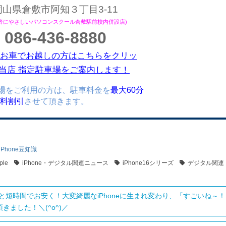
岡山県倉敷市阿知３丁目3-11
心者にやさしいパソコンスクール倉敷駅前校内併設店)
086-436-8880
お車でお越しの方はこちらをクリッ
当店 指定駐車場をご案内します！
場をご利用の方は、駐車料金を
最大60分
)無料割引
させて頂きます。
iPhone豆知識
ple
iPhone・デジタル関連ニュース
iPhone16シリーズ
デジタル関連
と短時間でお安く！大変綺麗なiPhoneに生まれ変わり、「すごいね～！
きました！＼(^o^)／