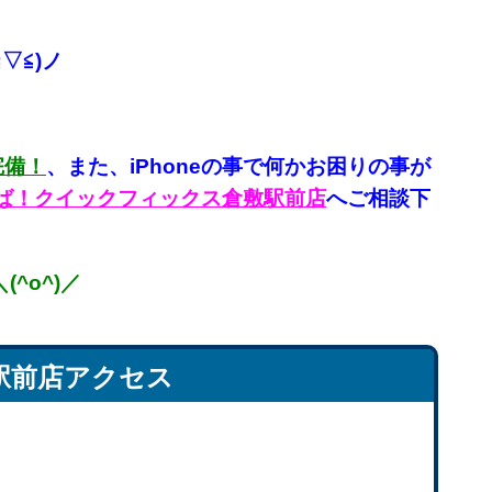
▽≦)ノ
完備！
、
また、iPhoneの事で何かお困りの事が
言えば！クイックフィックス倉敷駅前店
へご相談下
^o^)／
駅前店アクセス