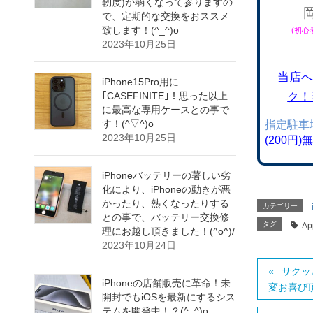
靭度)が弱くなって参りますの
で、定期的な交換をおススメ
致します！(^_^)o
(初
2023年10月25日
当店へ
iPhone15Pro用に
ク！
｢CASEFINITE｣！思った以上
に最高な専用ケースとの事で
す！(^▽^)o
指定駐車
2023年10月25日
(200円
iPhoneバッテリーの著しい劣
化により、iPhoneの動きが悪
かったり、熱くなったりする
カテゴリー
との事で、バッテリー交換修
タグ
Ap
理にお越し頂きました！(^o^)/
2023年10月24日
サクッ
iPhoneの店舗販売に革命！未
変お喜び頂
開封でもiOSを最新にするシス
テムを開発中！？(^_^)o