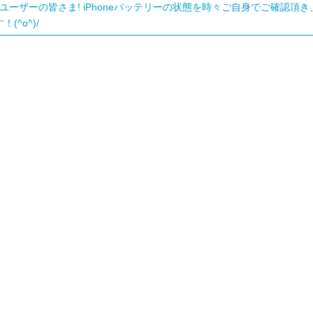
oneユーザーの皆さま! iPhoneバッテリーの状態を時々ご自身でご確
(^o^)/