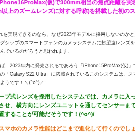
がiPhone16ProMax(仮)で300mm相当の焦点
mm以上のズームレンズに対する呼称)を搭載した初の
がこれを実現できるのなら、なぜ2023年モデルに採用しないのか
グシップのスマートフォンのカメラシステムに超望遠レンズを
んでいるのだろうと思われます。
ば、2023年内に発売されるであろう「iPhone15ProMax
の「Galaxy S22 Ultra」に搭載されているこのシステ
うです！＼(^o^)／
ープ式レンズを採用したシステムでは、カメラに入
させ、横方向にレンズユニットを通してセンサーま
置することが可能だそうです！(^o^)/
スマホのカメラ性能はどこまで進化して行くのでし