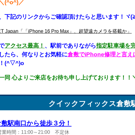
(^o^)／
、下記のリンクからご確認頂けたらと思います！ヾ(≧
ET Japan「「iPhone 16 Pro Max」、超望遠カメラを搭載か」
で
アクセス最高！
、駅前でありながら
指定駐車場を
したら、何なりとお気軽に
倉敷でiPhone修理と
(^▽^)o
一同 心よりご来店をお待ち申し上げております！！＼(
クイックフィックス
倉敷
倉敷駅南口から徒歩３分！
営業時間：11:00～21:00 不定休