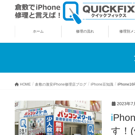
ホーム
修理の流れ
修理別メ
HOME
倉敷の激安iPhone修理店ブログ
iPhone豆知識
iPhone
2023年7
iPhone16ProMax(仮)！超望遠カメラを搭載する！？との噂で
す！(