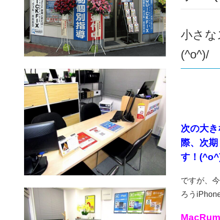
小さな
(^o^)/
次の大き
際、次期
す！(^o^
ですが、今
ろうiPho
MacRu