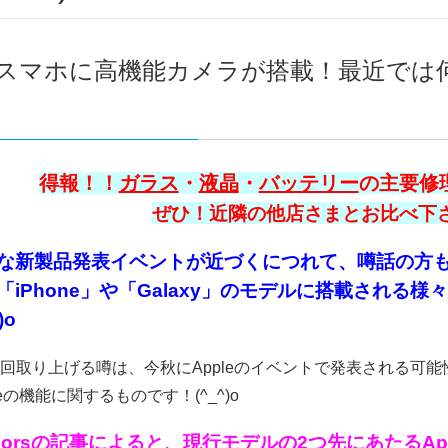
スマホに高機能カメラが搭載！最近では
得報！！
ガラス
・
液晶
・
バッテリー
の主要修理
ぜひ！近隣の他店さまとお比べ下さい
な新製品発表イベントが近づくにつれて、噂話の方
「iPhone」や「Galaxy」のモデルに搭載され
)o
回取り上げる噂は、今秋にAppleのイベントで発表される可能性が
neの機能に関するものです！(^_^)o
morsの記事によると、現行モデルの2つ先にあたるApple