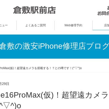
ニュー
よくあるご質問
Web修理予約
店
倉敷の激安iPhone修理店ブロ
16ProMax(仮)！超望遠カメラを搭載する！？との噂です！(^▽^)o
月29日
^▽^)o