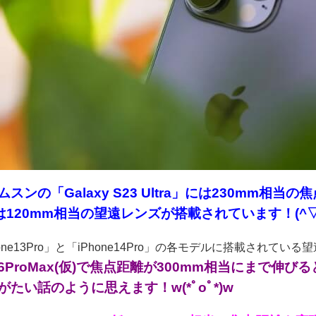
スンの「Galaxy S23 Ultra」には230mm相当の焦
には120mm相当の望遠レンズが搭載されています！(^▽
one13Pro」と「iPhone14Pro」の各モデルに搭載されて
ne16ProMax(仮)で焦点距離が300mm相当にま
たい話のように思えます！w(*ﾟoﾟ*)w