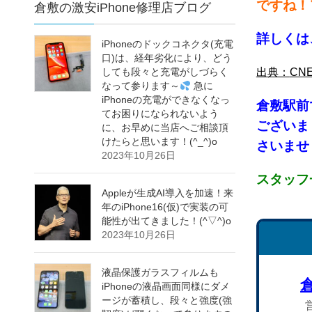
ですね！＼
倉敷の激安iPhone修理店ブログ
詳しくは
iPhoneのドックコネクタ(充電
口)は、経年劣化により、どう
しても段々と充電がしづらく
出典：
CN
なって参ります～
急に
iPhoneの充電ができなくなっ
倉敷
駅前
てお困りになられないよう
ございま
に、お早めに当店へご相談頂
けたらと思います！(^_^)o
さいませ！
2023年10月26日
スタッフ
Appleが生成AI導入を加速！来
年のiPhone16(仮)で実装の可
能性が出てきました！(^▽^)o
2023年10月26日
液晶保護ガラスフィルムも
iPhoneの液晶画面同様にダメ
ージが蓄積し、段々と強度(強