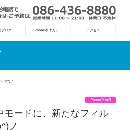
舗ブログ
iPhone本体カラー
アクセス
グ
^o^)ノ
iPhone豆知識
^)ノ