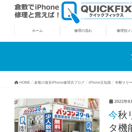
ホーム
修理の流れ
修理別メ
HOME
倉敷の激安iPhone修理店ブログ
iPhone豆知識
今秋リリー
2022年8
今秋リリース予定のiOS16では、集中モードに、新たなフィル
タ機