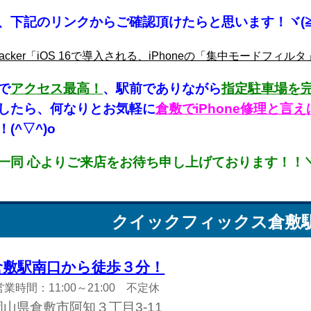
、下記のリンクからご確認頂けたらと思います！ヾ(≧
ehacker「iOS 16で導入される、iPhoneの「集中モードフィル
で
アクセス最高！
、駅前でありながら
指定駐車場を
したら、何なりとお気軽に
倉敷でiPhone修理と
(^▽^)o
一同 心よりご来店をお待ち申し上げております！！＼(
クイックフィックス
倉敷
倉敷駅南口から徒歩３分！
営業時間：11:00～21:00 不定休
岡山県倉敷市阿知３丁目3-11