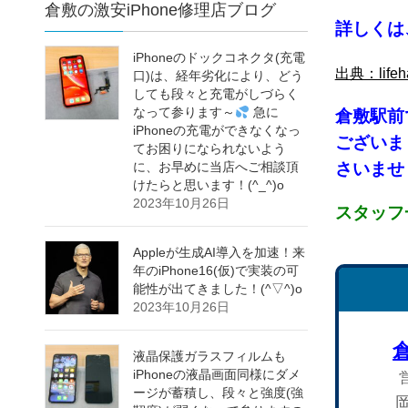
倉敷の激安iPhone修理店ブログ
詳しくは
iPhoneのドックコネクタ(充電
出典：lif
口)は、経年劣化により、どう
しても段々と充電がしづらく
なって参ります～
急に
倉敷
駅前
iPhoneの充電ができなくなっ
ございま
てお困りになられないよう
さいませ！
に、お早めに当店へご相談頂
けたらと思います！(^_^)o
2023年10月26日
スタッフ
Appleが生成AI導入を加速！来
年のiPhone16(仮)で実装の可
能性が出てきました！(^▽^)o
2023年10月26日
液晶保護ガラスフィルムも
iPhoneの液晶画面同様にダメ
ージが蓄積し、段々と強度(強