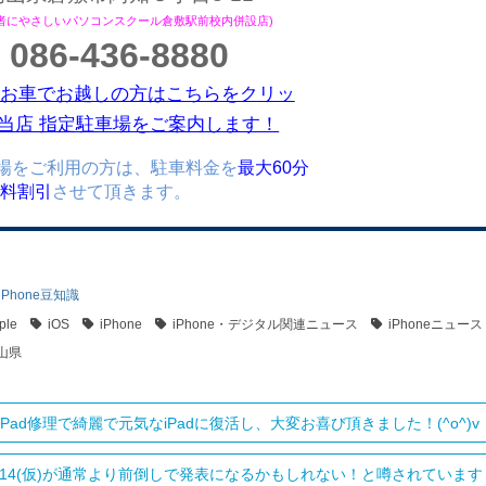
心者にやさしいパソコンスクール倉敷駅前校内併設店)
086-436-8880
お車でお越しの方はこちらをクリッ
当店 指定駐車場をご案内します！
場をご利用の方は、駐車料金を
最大60分
)無料割引
させて頂きます。
iPhone豆知識
ple
iOS
iPhone
iPhone・デジタル関連ニュース
iPhoneニュース
山県
iPad修理で綺麗で元気なiPadに復活し、大変お喜び頂きました！(^o^)v
one14(仮)が通常より前倒しで発表になるかもしれない！と噂されています！(