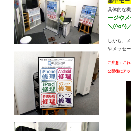
集中モー
具体的な機
ージやメ
＼(^o^)
しかも、メ
やメッセー
ご注意：これ
公開後にアッ