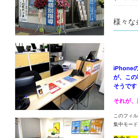
様々な
iPho
が、この
そうです！
それが、
このフィル
集中モード