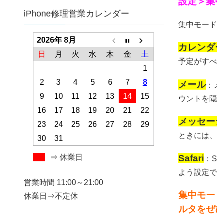
設定＞集
iPhone修理営業カレンダー
集中モード
2026年 8月
カレンダ
日
月
火
水
木
金
土
予定がすべ
1
2
3
4
5
6
7
8
メール
：
9
10
11
12
13
14
15
ウントを隠
16
17
18
19
20
21
22
メッセー
23
24
25
26
27
28
29
ときには、
30
31
Safari
⇒ 休業日
：
よう設定で
営業時間 11:00～21:00
集中モー
休業日⇒不定休
ルタをぜ