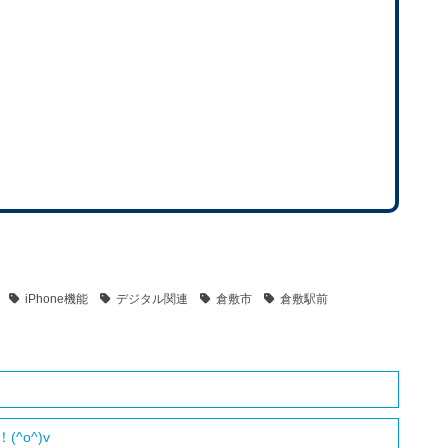
iPhone機能
デジタル関連
倉敷市
倉敷駅前
^o^)v