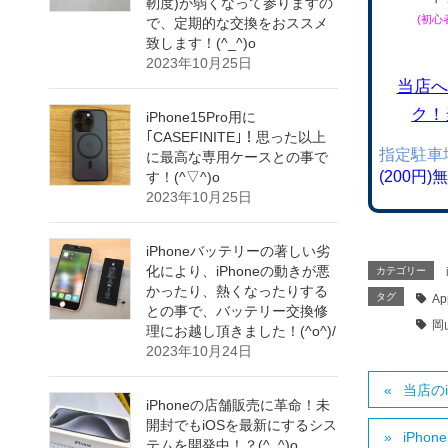
靭度)が弱くなって参りますの
(初
で、定期的な交換をおススメ
致します！(^_^)o
2023年10月25日
当店へ
ク！
iPhone15Pro用に
｢CASEFINITE｣！思った以上
指定駐車
に最高な専用ケースとの事で
(200円
す！(^▽^)o
2023年10月25日
iPhoneバッテリーの著しい劣
化により、iPhoneの動きが悪
カテゴリー
かったり、熱くなったりする
タグ
Ap
との事で、バッテリー交換修
岡
理にお越し頂きました！(^o^)/
2023年10月24日
当店の
iPhoneの店舗販売に革命！未
開封でもiOSを最新にするシス
iPh
テムを開発中！？(^_^)o