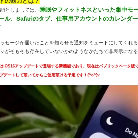
ドの効力とは？
睡眠やフィットネスといった集中モード
能としましては、
ール、Safariのタブ、仕事用アカウントのカレン
／
ッセージが届いたことを知らせる通知をミュートにしてくれる
ジがそもそも存在していないかのようなかたちで非表示になるそう
はiOS16アップデートで登場する新機能であり、現在はパブリックベータ版
プデートして頂いてからご使用頂ける予定です！(^o^)v