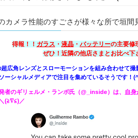
oneのカメラ性能のすごさが様々な所で垣間見
得報！！
ガラス
・
液晶
・
バッテリー
の主要修理
ぜひ！近隣の他店さまとお比べ下さい
neの超広角レンズとスローモーションを組み合わせて撮影
ソーシャルメディアで注目を集めているそうです！(^▽
発者のギリェルメ・ランボ氏（@_inside）は、
自身
＼(≧∇≦)／