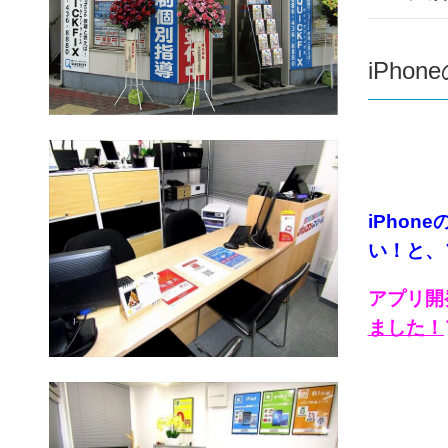
iPh
iPho
い！と、
アプリ開
ました！