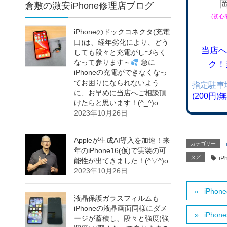
倉敷の激安iPhone修理店ブログ
(初
iPhoneのドックコネクタ(充電
口)は、経年劣化により、どう
当店へ
しても段々と充電がしづらく
なって参ります～
急に
ク！
iPhoneの充電ができなくなっ
てお困りになられないよう
指定駐車
に、お早めに当店へご相談頂
(200円
けたらと思います！(^_^)o
2023年10月26日
Appleが生成AI導入を加速！来
カテゴリー
年のiPhone16(仮)で実装の可
タグ
iP
能性が出てきました！(^▽^)o
2023年10月26日
iPh
液晶保護ガラスフィルムも
iPhoneの液晶画面同様にダメ
iPh
ージが蓄積し、段々と強度(強