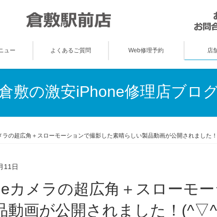
ニュー
よくあるご質問
Web修理予約
店
倉敷の激安iPhone修理店ブロ
eカメラの超広角＋スローモーションで撮影した素晴らしい製品動画が公開されました！(^
月11日
品動画が公開されました！(^▽^