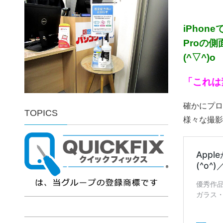
iPho
Proの
(^▽^)o
「これは
確かにプロ
TOPICS
様々な撮影