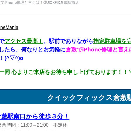
neMania
で
アクセス最高！
、駅前でありながら
指定駐車場を
したら、何なりとお気軽に
倉敷でiPhone修理と
(^▽^)o
一同 心よりご来店をお待ち申し上げております！！＼(
クイックフィックス
倉敷
倉敷駅南口から徒歩３分！
営業時間：11:00～21:00 不定休