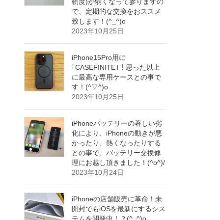
靭度)が弱くなって参りますの
で、定期的な交換をおススメ
致します！(^_^)o
2023年10月25日
iPhone15Pro用に
｢CASEFINITE｣！思った以上
に最高な専用ケースとの事で
す！(^▽^)o
2023年10月25日
iPhoneバッテリーの著しい劣
化により、iPhoneの動きが悪
かったり、熱くなったりする
との事で、バッテリー交換修
理にお越し頂きました！(^o^)/
2023年10月24日
iPhoneの店舗販売に革命！未
開封でもiOSを最新にするシス
テムを開発中！？(^_^)o