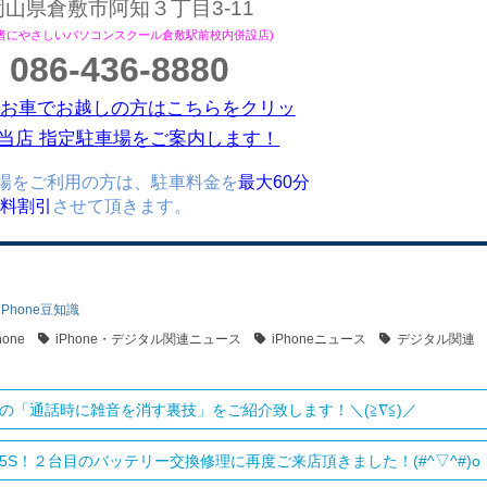
岡山県倉敷市阿知３丁目3-11
心者にやさしいパソコンスクール倉敷駅前校内併設店)
086-436-8880
お車でお越しの方はこちらをクリッ
当店 指定駐車場をご案内します！
場をご利用の方は、駐車料金を
最大60分
)無料割引
させて頂きます。
iPhone豆知識
hone
iPhone・デジタル関連ニュース
iPhoneニュース
デジタル関連
oneの「通話時に雑音を消す裏技」をご紹介致します！＼(≧∇≦)／
one5S！２台目のバッテリー交換修理に再度ご来店頂きました！(#^▽^#)o