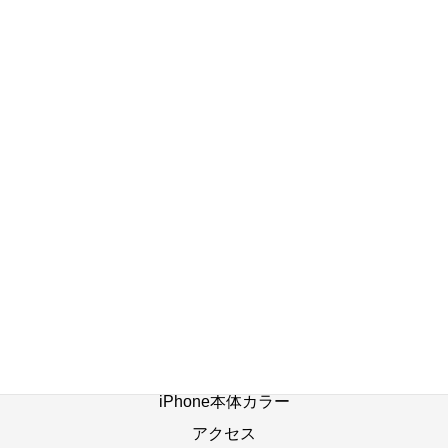
(^_^;)
2023年10月23日
店舗ブログ一覧へ
ホーム
修理の流れ
修理別メニュー
よくあるご質問
Web修理予約
店舗ブログ
iPhone本体カラー
アクセス