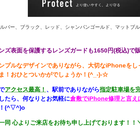
ルバー、ブラック、レッド、シャンパンゴールド、マットブル
ンズ表面を保護するレンズガードも1650円(税込)で販
ンプルなデザインでありながら、大切なiPhoneを
ま！おひとついかがでしょうか！(^_-)-☆
で
アクセス最高！
、駅前でありながら
指定駐車場を
したら、何なりとお気軽に
倉敷でiPhone修理と
(^▽^)o
一同 心よりご来店をお待ち申し上げております！！＼(