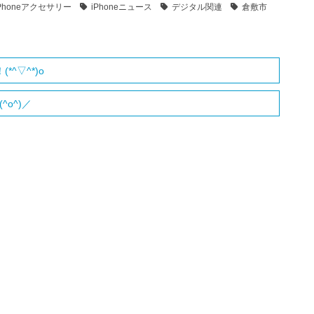
iPhoneアクセサリー
iPhoneニュース
デジタル関連
倉敷市
*^▽^*)o
o^)／