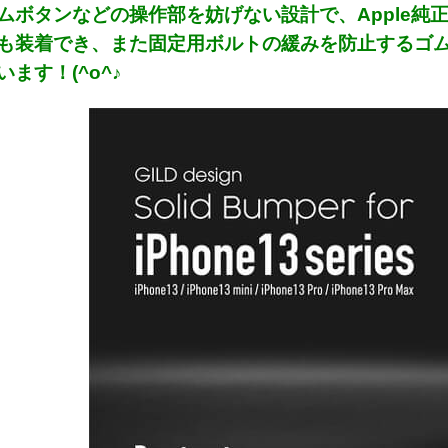
ムボタンなどの操作部を妨げない設計で、Apple純正の
も装着でき、また固定用ボルトの緩みを防止するゴ
ます！(^o^♪