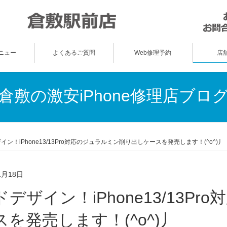
ニュー
よくあるご質問
Web修理予約
店
倉敷の激安iPhone修理店ブロ
イン！iPhone13/13Pro対応のジュラルミン削り出しケースを発売します！(^o^)丿
1月18日
スを発売します！(^o^)丿