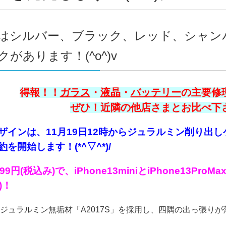
はシルバー、ブラック、レッド、シャン
があります！(^o^)v
得報！！
ガラス
・
液晶
・
バッテリー
の主要修理
ぜひ！近隣の他店さまとお比べ下さい
ザインは、11月19日12時からジュラルミン削り出し
約
を開始します！(*^▽^*)/
99円(税込み)で、iPhone13miniとiPhone13
)！
ジュラルミン無垢材「A2017S」を採用し、四隅の出っ張りが落