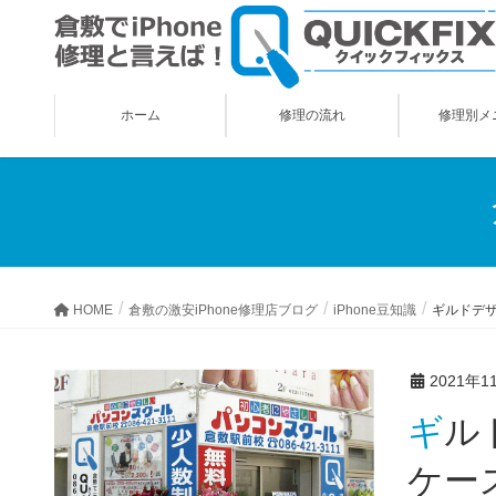
ホーム
修理の流れ
修理別メ
HOME
倉敷の激安iPhone修理店ブログ
iPhone豆知識
ギルドデザ
2021年1
ギルドデザイン！iPhone13/13Pro対応のジュラルミン削り出し
ケー