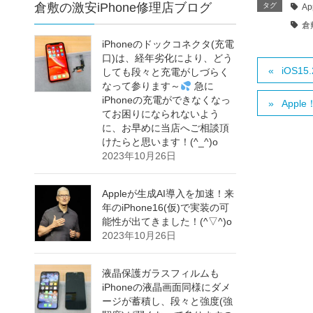
倉敷の激安iPhone修理店ブログ
タグ
Ap
倉
iPhoneのドックコネクタ(充電
口)は、経年劣化により、どう
iOS1
しても段々と充電がしづらく
なって参ります～
急に
iPhoneの充電ができなくなっ
App
てお困りになられないよう
に、お早めに当店へご相談頂
けたらと思います！(^_^)o
2023年10月26日
Appleが生成AI導入を加速！来
年のiPhone16(仮)で実装の可
能性が出てきました！(^▽^)o
2023年10月26日
液晶保護ガラスフィルムも
iPhoneの液晶画面同様にダメ
ージが蓄積し、段々と強度(強