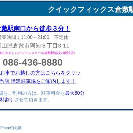
クイックフィックス
倉敷
倉敷駅南口から徒歩３分！
営業時間：11:00～21:00 不定休
岡山県倉敷市阿知３丁目3-11
心者にやさしいパソコンスクール倉敷駅前校内併設店)
086-436-8880
お車でお越しの方はこちらをクリッ
当店 指定駐車場をご案内します！
場をご利用の方は、駐車料金を
最大60分
)無料割引
させて頂きます。
iPhone豆知識