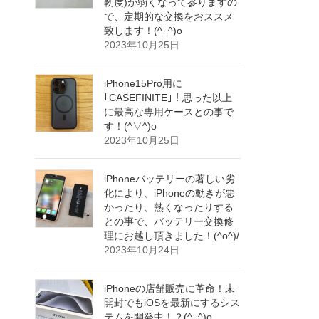
靭度)が弱くなって参りますの
で、定期的な交換をおススメ
致します！(^_^)o
2023年10月25日
iPhone15Pro用に
｢CASEFINITE｣！思った以上
に最高な専用ケースとの事で
す！(^▽^)o
2023年10月25日
iPhoneバッテリーの著しい劣
化により、iPhoneの動きが悪
かったり、熱くなったりする
との事で、バッテリー交換修
理にお越し頂きました！(^o^)/
2023年10月24日
iPhoneの店舗販売に革命！未
開封でもiOSを最新にするシス
テムを開発中！？(^_^)o