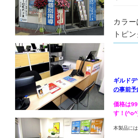
カラー
トピンク
ギルドデ
の事前予
価格は99
す！(^o^
本製品には