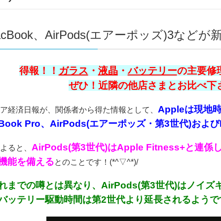
cBook、AirPods(エアーポッズ)3な
得報！！
ガラス
・
液晶
・
バッテリー
の主要修理
ぜひ！近隣の他店さまとお比べ下さい
Appleは現
ア経済日報が、関係者から得た情報として、
Book Pro、AirPods(エアーポッズ・第3世代)およ
AirPods(第3世代)はApple Fitnes
よると、
機能を備える
とのことです！(*^▽^*)/
れまでの噂とは異なり、AirPods(第3世代)はノ
バッテリー駆動時間は第2世代より延長されるようです！