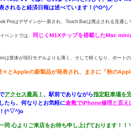
表されると経済日報は述べています！(^O^)／
ook Proはデザインが一新され、Touch Barは廃止される見通しで
同じくM1Xチップを搭載したMac m
イベントでは、
 miniは筐体が現行モデルよりも薄く、そして軽くなり、ポートの
続々とAppleの新製品が発表され、まさに「秋のAp
で
アクセス最高！
、駅前でありながら
指定駐車場を
したら、何なりとお気軽に
倉敷でiPhone修理と
(^▽^)o
一同 心よりご来店をお待ち申し上げております！！＼(