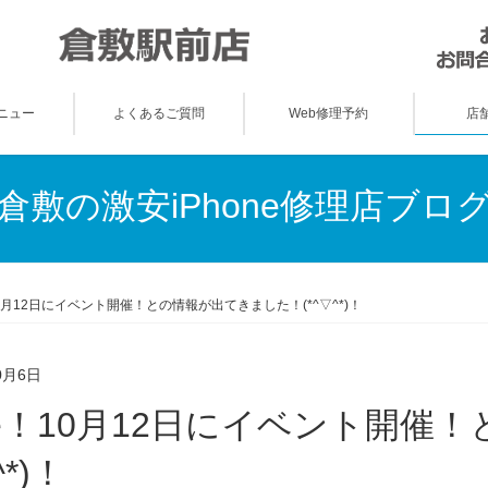
ニュー
よくあるご質問
Web修理予約
店
倉敷の激安iPhone修理店ブロ
！10月12日にイベント開催！との情報が出てきました！(*^▽^*)！
0月6日
^*)！