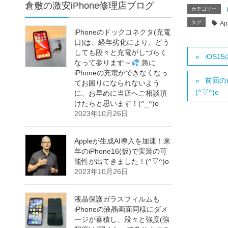
倉敷の激安iPhone修理店ブログ
カテゴリー
タグ
Ap
iPhoneのドックコネクタ(充電
口)は、経年劣化により、どう
しても段々と充電がしづらく
iOS
なって参ります～
急に
iPhoneの充電ができなくなっ
前回の
てお困りになられないよう
(^▽^)o
に、お早めに当店へご相談頂
けたらと思います！(^_^)o
2023年10月26日
Appleが生成AI導入を加速！来
年のiPhone16(仮)で実装の可
能性が出てきました！(^▽^)o
2023年10月26日
液晶保護ガラスフィルムも
iPhoneの液晶画面同様にダメ
ージが蓄積し、段々と強度(強