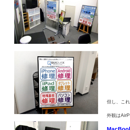
但し、これ
外観はAi
MacB