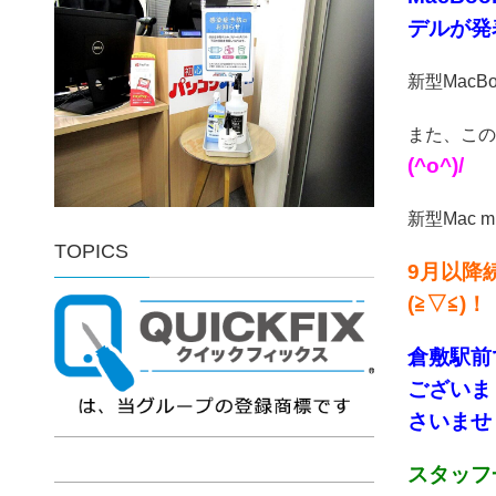
デルが発
新型MacB
また、この
(^o^)/
新型Mac
TOPICS
9月以降
(≧▽≦)！
倉敷
駅前
ございま
さいませ！
スタッフ