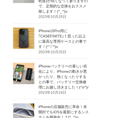
靭度)が弱くなって参りますの
で、定期的な交換をおススメ
致します！(^_^)o
2023年10月25日
iPhone15Pro用に
｢CASEFINITE｣！思った以上
に最高な専用ケースとの事で
す！(^▽^)o
2023年10月25日
iPhoneバッテリーの著しい劣
化により、iPhoneの動きが悪
かったり、熱くなったりする
との事で、バッテリー交換修
理にお越し頂きました！(^o^)/
2023年10月24日
iPhoneの店舗販売に革命！未
開封でもiOSを最新にするシス
テムを開発中！？(^_^)o