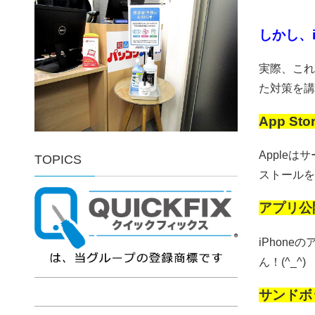
しかし、
実際、これ
た対策を講
App S
Apple
TOPICS
ストールを認
アプリ公
iPhon
ん！(^_^)
サンドボ