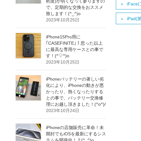
靭度)が弱くなって参りますの
iFa
で、定期的な交換をおススメ
致します！(^_^)o
iPa
2023年10月25日
iPhone15Pro用に
｢CASEFINITE｣！思った以上
に最高な専用ケースとの事で
す！(^▽^)o
2023年10月25日
iPhoneバッテリーの著しい劣
化により、iPhoneの動きが悪
かったり、熱くなったりする
との事で、バッテリー交換修
理にお越し頂きました！(^o^)/
2023年10月24日
iPhoneの店舗販売に革命！未
開封でもiOSを最新にするシス
テムを開発中！？(^_^)o