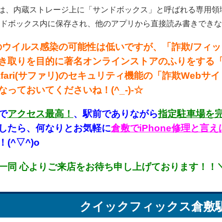
リは、内蔵ストレージ上に「サンドボックス」と呼ばれる専用
ドボックス内に保存され、他のアプリから直接読み書きできないルー
neのウイルス感染の可能性は低いですが、「詐欺/フ
き取りを目的に著名オンラインストアのふりをする「偽サ
afari(サファリ)のセキュリティ機能の「詐欺We
なっておいてくださいね！(^_-)-☆
で
アクセス最高！
、駅前でありながら
指定駐車場を
したら、何なりとお気軽に
倉敷でiPhone修理と
(^▽^)o
一同 心よりご来店をお待ち申し上げております！！＼(
クイックフィックス
倉敷