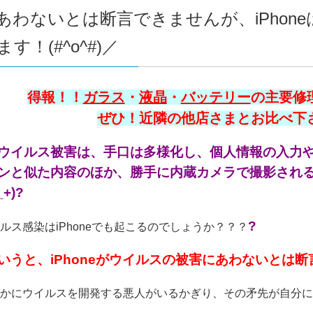
あわないとは断言できませんが、iPhon
す！(#^o^#)／
得報！！
ガラス
・
液晶
・
バッテリー
の主要修理
ぜひ！近隣の他店さまとお比べ下さい
ウイルス被害は、手口は多様化し、個人情報の入力
ンと似た内容のほか、勝手に内蔵カメラで撮影され
+)?
?
ルス感染はiPhoneでも起こるのでしょうか？？？
いうと、iPhoneがウイルスの被害にあわないとは断言で
かにウイルスを開発する悪人がいるかぎり、その矛先が自分に向