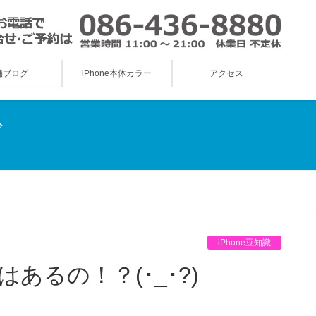
舗ブログ
iPhone本体カラー
アクセス
グ
iPhone豆知識
あるの！？(･_･?)