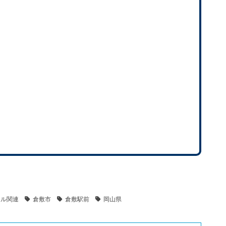
タル関連
倉敷市
倉敷駅前
岡山県