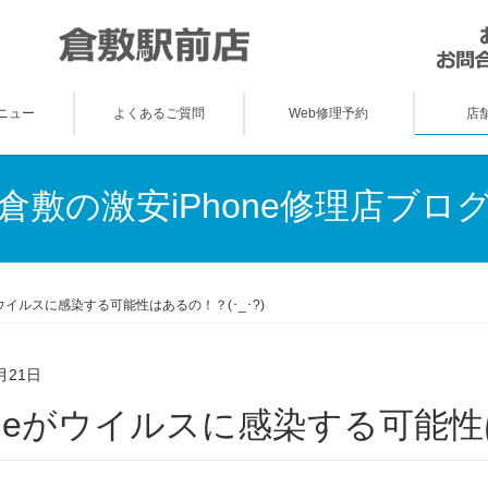
ニュー
よくあるご質問
Web修理予約
店
倉敷の激安iPhone修理店ブロ
がウイルスに感染する可能性はあるの！？(･_･?)
月21日
honeがウイルスに感染する可能性は