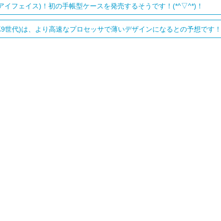
ce(アイフェイス)！初の手帳型ケースを発売するそうです！(*^▽^*)！
d(第9世代)は、より高速なプロセッサで薄いデザインになるとの予想です！(^