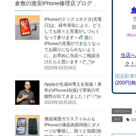
倉敷の激安iPhone修理店ブログ
iPhoneのドックコネクタ(充電
口)は、経年劣化により、どう
しても段々と充電がしづらく
(初
なって参ります～
急に
iPhoneの充電ができなくなっ
てお困りになられないよう
当店へ
に、お早めに当店へご相談頂
けたらと思います！(^_^)o
ク！
2023年10月26日
指定駐車
(200円
Appleが生成AI導入を加速！来
年のiPhone16(仮)で実装の可
能性が出てきました！(^▽^)o
2023年10月26日
カテゴリー
液晶保護ガラスフィルムも
タグ
iO
iPhoneの液晶画面同様にダメ
ージが蓄積し、段々と強度(強