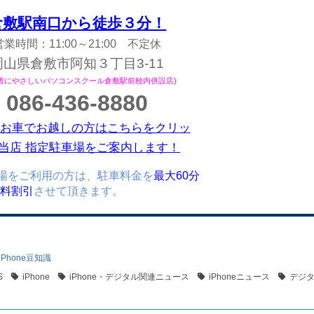
倉敷駅南口から徒歩３分！
営業時間：11:00～21:00 不定休
岡山県倉敷市阿知３丁目3-11
心者にやさしいパソコンスクール倉敷駅前校内併設店)
086-436-8880
お車でお越しの方はこちらをクリッ
当店 指定駐車場をご案内します！
場をご利用の方は、駐車料金を
最大60分
)無料割引
させて頂きます。
iPhone豆知識
S
iPhone
iPhone・デジタル関連ニュース
iPhoneニュース
デジ