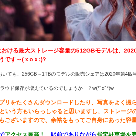
neにおける最大ストレージ容量の512GBモデルは、20
です～(ｘoｘ;)?
dにおいても、256GB～1TBのモデルの販売シェアは2020年第4
ラウド保存が増えているのでしょうか！？w(*ﾟoﾟ*)w
プリをたくさんダウンロードしたり、写真をよく撮
)?」という方もいらっしゃると思いますし、ストレージ
もございますので、余裕をもってご自身にあった容量の
で
アクセス最高！
、駅前でありながら
指定駐車場を