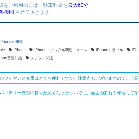
場をご利用の方は、駐車料金を
最大60分
)無料割引
させて頂きます。
iPhone豆知識
ple
iPhone
iPhone・デジタル関連ニュース
iPhoneトラブル
iP
Phone基礎知識
デジタル関連
oneのワイヤレス充電はとても便利ですが、注意点もございますので、ご紹介
oneバッテリー充電の持ちが悪くなったついでに、画面の割れも修理して頂きま