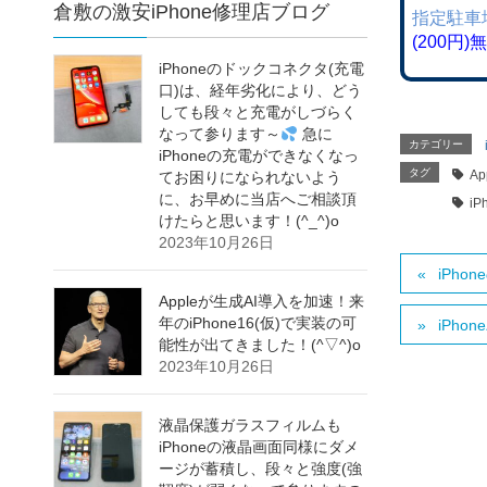
倉敷の激安iPhone修理店ブログ
指定駐車
(200円
iPhoneのドックコネクタ(充電
口)は、経年劣化により、どう
しても段々と充電がしづらく
なって参ります～
急に
カテゴリー
iPhoneの充電ができなくなっ
タグ
Ap
てお困りになられないよう
に、お早めに当店へご相談頂
i
けたらと思います！(^_^)o
2023年10月26日
iPh
Appleが生成AI導入を加速！来
年のiPhone16(仮)で実装の可
iPh
能性が出てきました！(^▽^)o
2023年10月26日
液晶保護ガラスフィルムも
iPhoneの液晶画面同様にダメ
ージが蓄積し、段々と強度(強