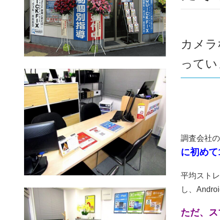
カメラ
っていま
調査会社のC
に初めて1
平均ストレー
し、Andro
ただ、ス