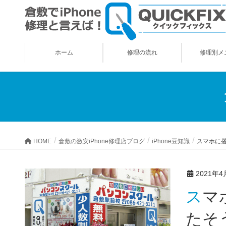
ホーム
修理の流れ
修理別メ
HOME
倉敷の激安iPhone修理店ブログ
iPhone豆知識
スマホに搭
2021年4
スマホに搭載される平均ストレージ容量が初めて100GBを超え
たそう