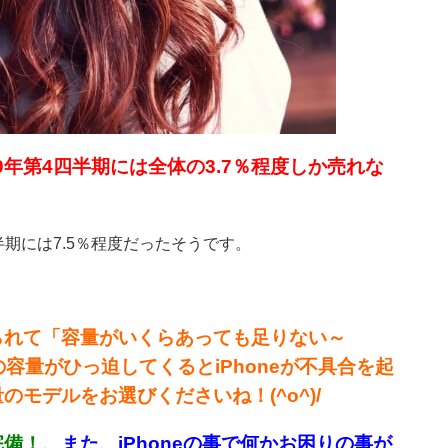
20年第4四半期には全体の3.7％程度しか売れな
四半期には7.5％程度だったそうです。
られて「容量がいくらあっても足りない～
の容量がひっ迫してくるとiPhoneが不具合を起
モデルをお選びくださいね！(^o^)/
完備！
、
また、iPhoneの事で何かお困りの事が