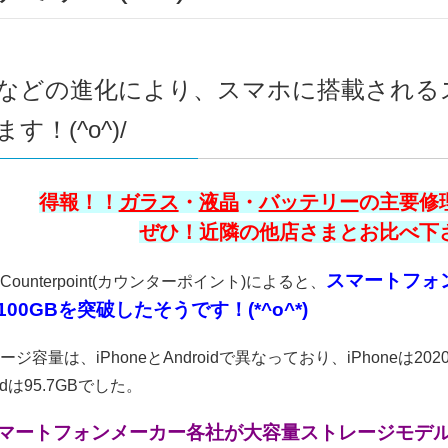
などの進化により、スマホに搭載される
す！(^o^)/
得報！！
ガラス
・
液晶
・
バッテリー
の主要修理
ぜひ！近隣の他店さまとお比べ下さい
スマートフォ
ounterpoint(カウンターポイント)によると、
00GBを突破したそうです！(*^o^*)
ジ容量は、iPhoneとAndroidで異なっており、iPhoneは202
idは95.7GBでした。
マートフォンメーカー各社が大容量ストレージモデ