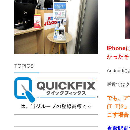
iPho
かったそう
TOPICS
Androi
最近ではク
でも、ア
(T_T
こす場合
倉敷
駅前