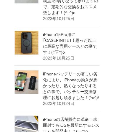
靭度)が弱くなって参りますの
で、定期的な交換をおススメ
致します！(^_^)o
2023年10月25日
iPhone15Pro用に
｢CASEFINITE｣！思った以上
に最高な専用ケースとの事で
す！(^▽^)o
2023年10月25日
iPhoneバッテリーの著しい劣
化により、iPhoneの動きが悪
かったり、熱くなったりする
との事で、バッテリー交換修
理にお越し頂きました！(^o^)/
2023年10月24日
iPhoneの店舗販売に革命！未
開封でもiOSを最新にするシス
テムを開発中！？(^_^)o