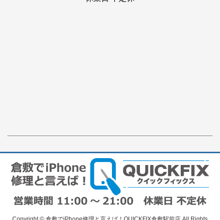
Copyright © 倉敷でiPhone修理と言えば！QUICKFIX倉敷駅前店 All Rights