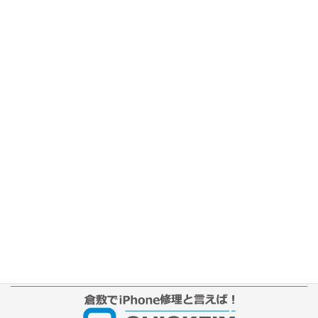
ホーム
修理の流れ
修理別メニュー
よくあるご質問
Web修理予約
店舗ブログ
iPhone本体カラー
アクセス
プライバシーポリシー
サイトマップ