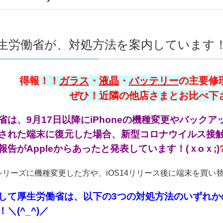
生労働省が、対処方法を案内しています！(#
得報！！
ガラス
・
液晶
・
バッテリー
の主要修理
ぜひ！近隣の他店さまとお比べ下さい
は、9月17日以降にiPhoneの機種変更やバックアップ
された端末に復元した場合、新型コロナウイルス接触確
報告がAppleからあったと発表しています！(ｘoｘ;)
e12シリーズに機種変更した方や、iOS14リリース後に端末を
して厚生労働省は、以下の3つの対処方法のいずれか
＼(^_^)／