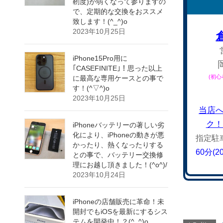
靭度)が弱くなって参りますの
で、定期的な交換をおススメ
致します！(^_^)o
2023年10月25日
iPhone15Pro用に
｢CASEFINITE｣！思った以上
(初
に最高な専用ケースとの事で
す！(^▽^)o
2023年10月25日
当店
ク！
iPhoneバッテリーの著しい劣
化により、iPhoneの動きが悪
指定駐
かったり、熱くなったりする
60分(
との事で、バッテリー交換修
理にお越し頂きました！(^o^)/
2023年10月24日
iPhoneの店舗販売に革命！未
開封でもiOSを最新にするシス
テムを開発中！？(^_^)o