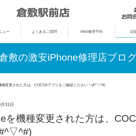
ニュー
よくあるご質問
Web修理予約
店
倉敷の激安iPhone修理店ブロ
eを機種変更された方は、COCOAアプリをご確認ください！(#^▽^#)
0月31日
#^▽^#)