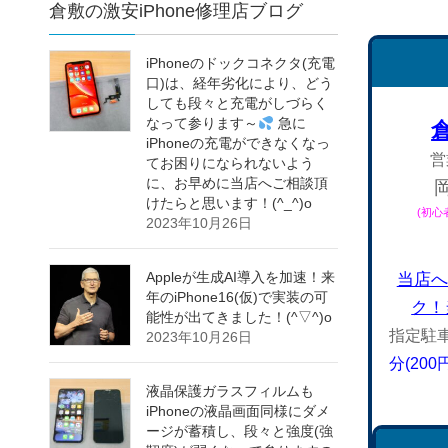
倉敷の激安iPhone修理店ブログ
iPhoneのドックコネクタ(充電
口)は、経年劣化により、どう
しても段々と充電がしづらく
なって参ります～
急に
iPhoneの充電ができなくなっ
営
てお困りになられないよう
に、お早めに当店へご相談頂
けたらと思います！(^_^)o
(初
2023年10月26日
Appleが生成AI導入を加速！来
当店へ
年のiPhone16(仮)で実装の可
ク！
能性が出てきました！(^▽^)o
指定駐
2023年10月26日
分(20
液晶保護ガラスフィルムも
iPhoneの液晶画面同様にダメ
ージが蓄積し、段々と強度(強