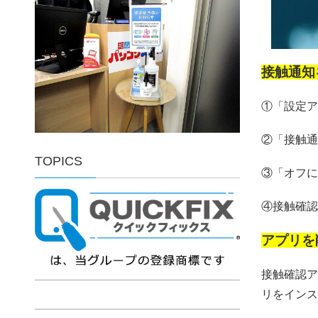
接触通知
①「設定ア
②「接触通
TOPICS
③「オフに
④接触確認
アプリを
接触確認ア
リをインス