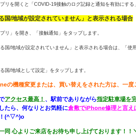
プリを開くと「COVID-19接触のログ記録と通知を有効に
る国/地域が設定されていません」と表示される場合
プリ」を開き、「接触通知」をタップします。
る国/地域が設定されていません」と表示される場合は、「使
る国/地域として設定」をタップします。
honeの機種変更または、買い替えをされた方は、一度ご
で
アクセス最高！
、駅前でありながら
指定駐車場を
したら、何なりとお気軽に
倉敷でiPhone修理と
(^▽^)o
一同 心よりご来店をお待ち申し上げております！！＼(