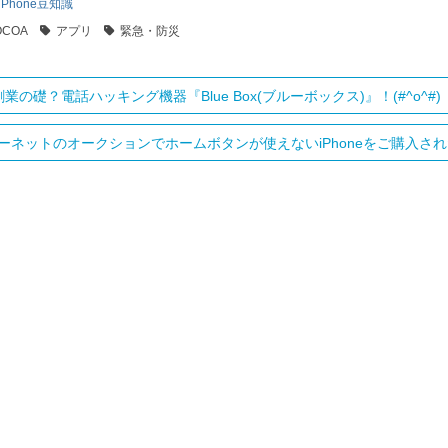
iPhone豆知識
OCOA
アプリ
緊急・防災
e創業の礎？電話ハッキング機器『Blue Box(ブルーボックス)』！(#^o^#)
ーネットのオークションでホームボタンが使えないiPhoneをご購入されたそ