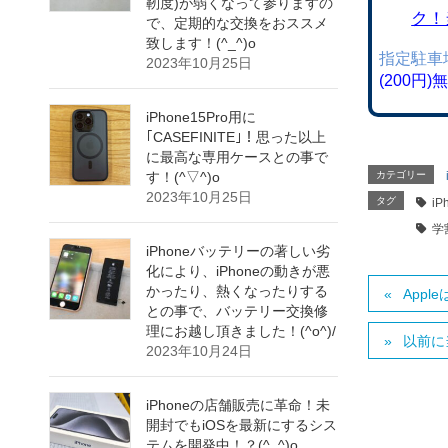
靭度)が弱くなって参りますの
ク！
で、定期的な交換をおススメ
致します！(^_^)o
指定駐車
2023年10月25日
(200円
iPhone15Pro用に
｢CASEFINITE｣！思った以上
に最高な専用ケースとの事で
カテゴリー
す！(^▽^)o
2023年10月25日
タグ
iP
学
iPhoneバッテリーの著しい劣
化により、iPhoneの動きが悪
かったり、熱くなったりする
App
との事で、バッテリー交換修
理にお越し頂きました！(^o^)/
以前に
2023年10月24日
iPhoneの店舗販売に革命！未
開封でもiOSを最新にするシス
テムを開発中！？(^_^)o