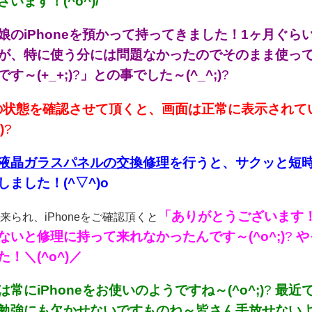
います！(^o^)/
娘のiPhoneを預かって持ってきました！1ヶ月ぐ
が、特に使う分には問題なかったのでそのまま使っ
す～(+_+;)
?
」との事でした～(^_^;)
?
neの状態を確認させて頂くと、画面は正常に表示され
)
?
液晶ガラスパネルの交換修理
を行うと、サクッと短時
ました！(^▽^)o
「ありがとうございます！
来られ、iPhoneをご確認頂くと
ないと修理に持って来れなかったんです～(^o^;)
?
や
！＼(^o^)／
常にiPhoneをお使いのようですね～(^o^;)
?
最近で
勉強にも欠かせないですものね～皆さん手放せないようで