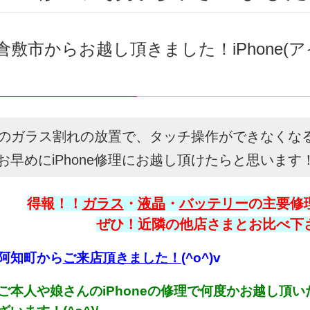
倉敷市からお越し頂きました！iPhone(
oneのガラス割れの放置で、タッチ操作ができなく
お早めにiPhone修理にお越し頂けたらと思います！＼
得報！！
ガラス
・
液晶
・
バッテリー
の主要修理
ぜひ！近隣の他店さまとお比べ下さい
阿知町から
ご来店頂きました
！
(^o^)v
ご本人や娘さんのiPhoneの修理で何度かお越し頂