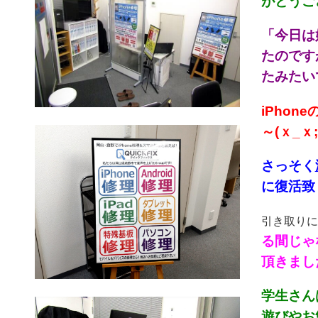
がとうござ
「今日は
たのです
たみたいで
iPho
～(ｘ_ｘ;
さっそく
に復活致し
引き取りに
る間じゃ
頂きました
学生さんは
遊びやお