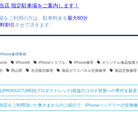
当店 指定駐車場をご案内します！
場をご利用の方は、駐車料金を
最大60分
)無料割引
させて頂きます。
iPhone修理事例
hone
iPhone8
iPhoneトラブル
iPhone修理
オリジナル液晶保護
割
岡山県
水没復旧修理
液晶ガラスパネル交換修理
液晶交換修理
leは(PRODUCT)RED(プロダクトレッド)収益のコロナ対策への寄付を延長
当店をご利用頂いた奥さまからのご紹介で、iPhoneバッテリーの交換修