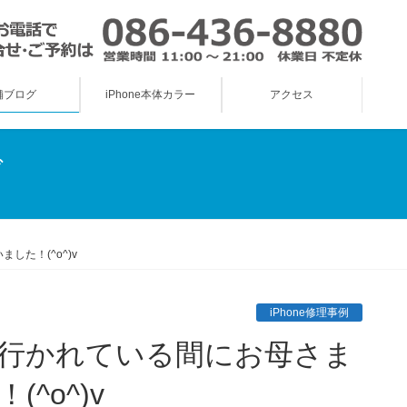
舗ブログ
iPhone本体カラー
アクセス
グ
した！(^o^)v
iPhone修理事例
^o^)v