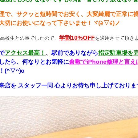
理で、サクッと短時間でお安く、大変綺麗で正常に操作
大切にお使いになって下さいませ！ヾ(≧▽≦)ノ
学割10%OFF
高校生との事でしたので、
を適用させて頂きまし
で
アクセス最高！
、
駅前でありながら
指定駐車場を
したら、何なりとお気軽に
倉敷でiPhone修理と
(^▽^)o
来店を スタッフ一同 心よりお待ち申し上げております！(