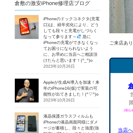
倉敷の激安iPhone修理店ブログ
iPhoneのドックコネクタ(充電
口)は、経年劣化により、どう
しても段々と充電がしづらく
なって参ります～
急に
iPhoneの充電ができなくなっ
ご来店あり
てお困りになられないよう
に、お早めに当店へご相談頂
けたらと思います！(^_^)o
2023年10月26日
Appleが生成AI導入を加速！来
年のiPhone16(仮)で実装の可
能性が出てきました！(^▽^)o
2023年10月26日
(初
液晶保護ガラスフィルムも
iPhoneの液晶画面同様にダメ
ージが蓄積し、段々と強度(強
当店へ