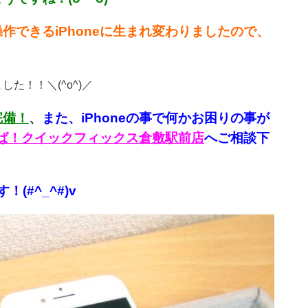
できるiPhoneに生まれ変わりましたので、
た！！＼(^o^)／
完備！
、
また、iPhoneの事で何かお困りの事が
言えば！クイックフィックス倉敷駅前店
へご相談下
#^_^#)v