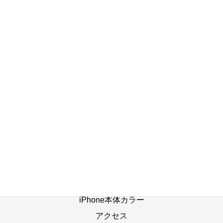
(^_^;)
2023年10月23日
店舗ブログ一覧へ
ホーム
修理の流れ
修理別メニュー
よくあるご質問
Web修理予約
店舗ブログ
iPhone本体カラー
アクセス