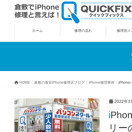
ホーム
修理の流れ
修理別メ
HOME
倉敷の激安iPhone修理店ブログ
iPhone修理事例
iPho
2022年3
iPhoneバッテリーの著しい劣化から復活し「久しぶりにバッテ
リー