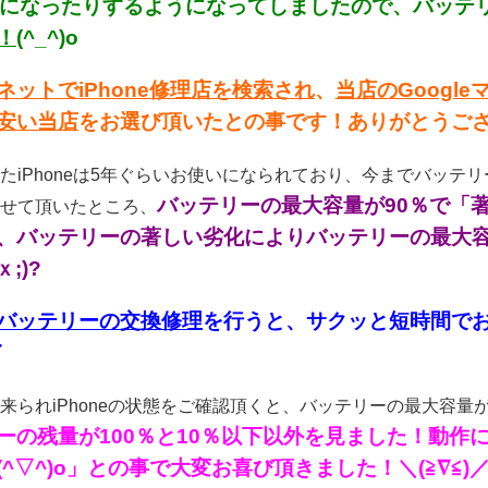
下になったりするようになってしましたので、バッテリー
！
(^_^)o
ネットでiPhone修理店を検索され
、
当店のGoogl
安い当店
をお選び頂いたとの事です！ありがとうござい
たiPhoneは5年ぐらいお使いになられており、今までバッ
バッテリーの最大容量が90％で「
せて頂いたところ、
、バッテリーの著しい劣化によりバッテリーの最大
;)?
バッテリーの交換修理
を行うと、サクッと短時間でお
／
来られiPhoneの状態をご確認頂くと、バッテリーの最大容量
ーの残量が100％と10％以下以外を見ました！動作
(^▽^)o」との事で大変お喜び頂きました！＼(≧∇≦)