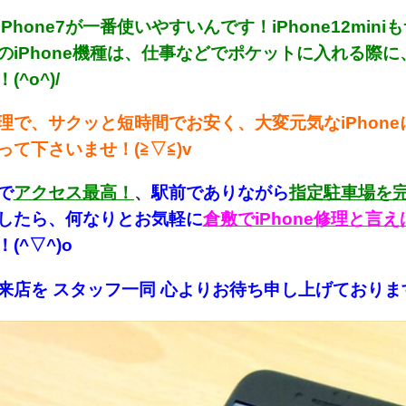
iPhone7が一番使いやすいんです！iPhone12m
のiPhone機種は、仕事などでポケットに入れる際に、
^o^)/
理で、サクッと短時間でお安く、大変元気なiPhon
って下さいませ！(≧▽≦)v
で
アクセス最高！
、
駅前でありながら
指定駐車場を
したら、何なりとお気軽に
倉敷でiPhone修理と
(^▽^)o
来店を スタッフ一同 心よりお待ち申し上げております！(