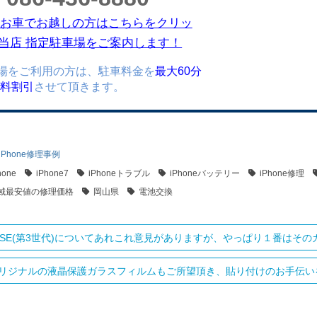
お車でお越しの方はこちらをクリッ
当店 指定駐車場をご案内します！
場をご利用の方は、駐車料金を
最大60分
)無料割引
させて頂きます。
iPhone修理事例
hone
iPhone7
iPhoneトラブル
iPhoneバッテリー
iPhone修理
域最安値の修理価格
岡山県
電池交換
oneSE(第3世代)についてあれこれ意見がありますが、やっぱり１番はその
リジナルの液晶保護ガラスフィルムもご所望頂き、貼り付けのお手伝いをさ