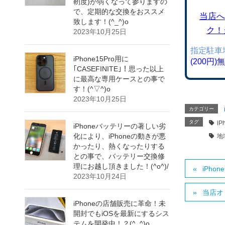
靭度)が弱くなって参りますの
で、定期的な交換をおススメ
当店へ
致します！(^_^)o
ク！
2023年10月25日
指定駐車
iPhone15Pro用に
(200円
｢CASEFINITE｣！思った以上
に最高な専用ケースとの事で
す！(^▽^)o
2023年10月25日
カテゴリー
タグ
iP
iPhoneバッテリーの著しい劣
化により、iPhoneの動きが悪
地
かったり、熱くなったりする
との事で、バッテリー交換修
理にお越し頂きました！(^o^)/
iPh
2023年10月24日
当店オ
iPhoneの店舗販売に革命！未
開封でもiOSを最新にするシス
テムを開発中！？(^_^)o