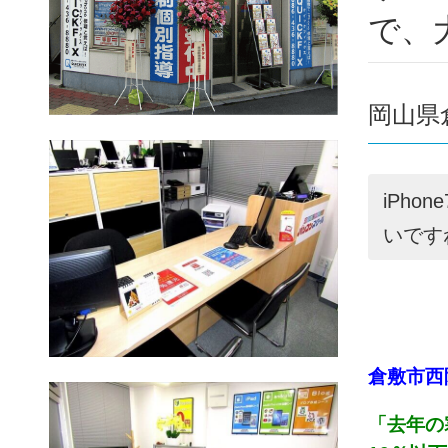
で、
岡山県
iPh
いですね
倉敷市西
「去年の