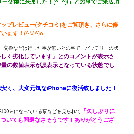
交換に来ました！(^_^)/」との事で
ご来店頂
eマップレビュー(クチコミ)をご覧頂き
、さらに
修
ます！(^▽^)o
テリー交換などは行った事が無いとの事で、バッテリーの状
著しく劣化しています」とのコメントが表示さ
容量の数値表示が誤表示となっている状態でし
安く、大変元気なiPhoneに復活致しました！
「久しぶりに
が100％になっている事などを見られて
についても問題なさそうです！ありがとうござ
／