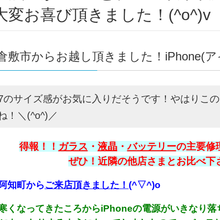
大変お喜び頂きました！(^o^)v
倉敷市からお越し頂きました！iPhone(
one7のサイズ感がお気に入りだそうです！やはり
！＼(^o^)／
得報！！
ガラス
・
液晶
・
バッテリー
の主要修理
ぜひ！近隣の他店さまとお比べ下さい
阿知町から
ご来店頂きました！
(^▽^)o
寒くなってきたころからiPhoneの電源がいきなり落