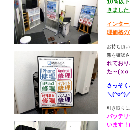
10％以
きました
インター
理価格の
お持ち頂い
態を確認さ
れており
た～(ｘoｘ
さっそく
＼(^o^)
引き取りに
バッテリ
います！