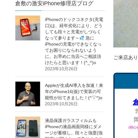
倉敷の激安iPhone修理店ブログ
iPhoneのドックコネクタ(充電
口)は、経年劣化により、どう
しても段々と充電がしづらく
なって参ります～
急に
iPhoneの充電ができなくなっ
てお困りになられないよう
に、お早めに当店へご相談頂
ご来店あり
けたらと思います！(^_^)o
2023年10月26日
Appleが生成AI導入を加速！来
年のiPhone16(仮)で実装の可
能性が出てきました！(^▽^)o
2023年10月26日
液晶保護ガラスフィルムも
iPhoneの液晶画面同様にダメ
(初
ージが蓄積し、段々と強度(強