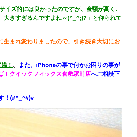
iniもサイズ的には良かったのですが、金額が高く、
大きすぎるんですよね～(^_^;)?」と仰られて
eに生まれ変わりましたので、引き続き大切にお
完備！
、
また、iPhoneの事で何かお困りの事が
言えば！クイックフィックス倉敷駅前店
へご相談下
#^_^#)v